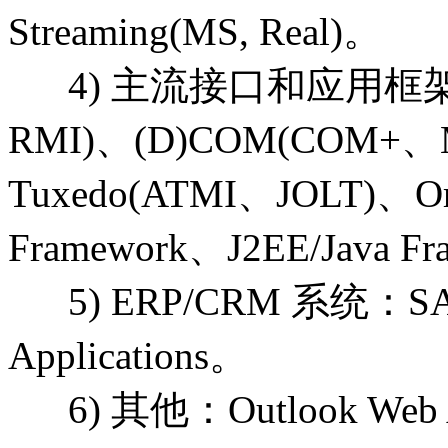
Streaming(MS, Real)。
4) 主流接口和应用框架：CO
RMI)、(D)COM(COM+、
Tuxedo(ATMI、JOLT)、Or
Framework、J2EE/Java F
5) ERP/CRM 系统：SAP、P
Applications。
6) 其他：Outlook Web A