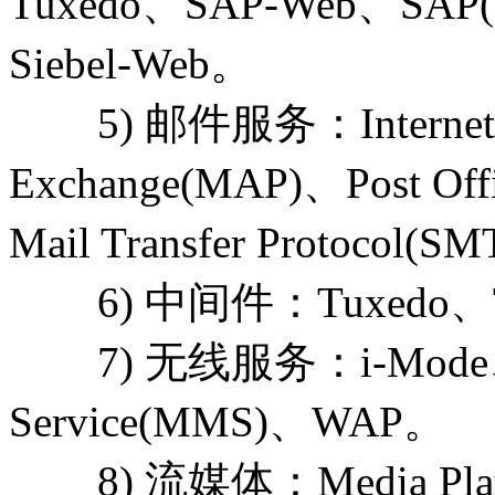
Tuxedo、SAP-Web、SAP(C
Siebel-Web。
5) 邮件服务：Internet M
Exchange(MAP)、Post Offi
Mail Transfer Protocol(S
6) 中间件：Tuxedo、Tu
7) 无线服务：i-Mode、Mul
Service(MMS)、WAP。
8) 流媒体：Media Play