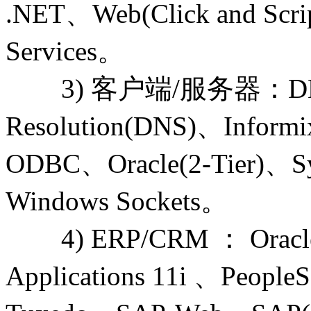
.NET、Web(Click and S
Services。
3) 客户端/服务器：DB2 C
Resolution(DNS)、Info
ODBC、Oracle(2-Tier)、Sy
Windows Sockets。
4) ERP/CRM ： Oracle
Applications 11i 、PeopleS