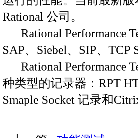
Rational 公司。
Rational Performan
SAP、Siebel、SIP、TCP S
Rational Performan
种类型的记录器：RPT HT
Smaple Socket 记录和Cit