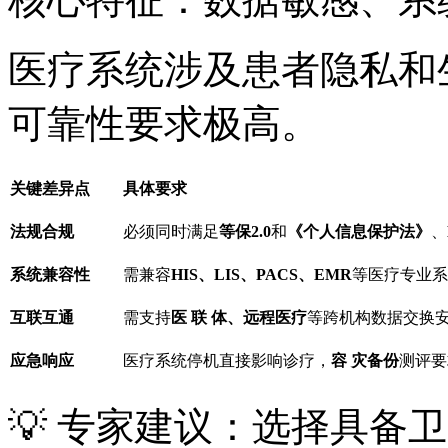
医疗系统涉及患者隐私和
可靠性要求极高。
关键差异点
具体要求
法规合规
必须同时满足
等保2.0
和
《个人信息保护法》
、
系统兼容性
需兼容
HIS、LIS、PACS、EMR
等医疗专业系
互联互通
需支持
医 联 体、远程医疗
等跨机构数据交换
应急响应
医疗系统停机直接影响诊疗，
容 灾备份
测评要
💡 专家建议：选择具备卫