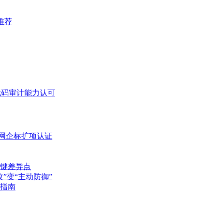
推荐
键差异点
”变“主动防御”
指南