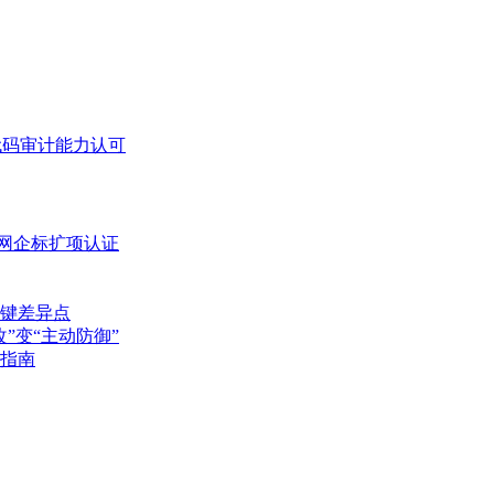
键差异点
”变“主动防御”
指南